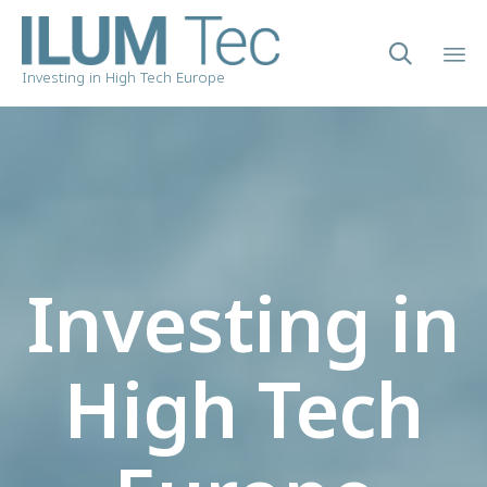

Investing in High Tech Europe
Sk
to
co
Investing in
High Tech